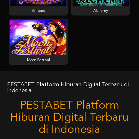
Vampire
Alchemy
Moon Festival
PESTABET Platform Hiburan Digital Terbaru di
Indonesia
PESTABET Platform
Hiburan Digital Terbaru
di Indonesia