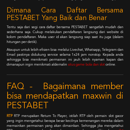
Dimana Cara Daftar Bersama
PESTABET Yang Baik dan Benar
Tentu saja dari segi cara daftar bersama PESTABET sangatlah mudah dan
sederhana saja. Cukup melakukan pendaftaran langsung dari website di
kolom pendaftaran. Maka user id akan langsung siap saat itu juga (dalam
hitungan per detik).
Ataupun untuk lebih efisien bisa melalui Livechat, Whatsapp, Telegram dan
Email pastinya didukung service selama 1x24 jam nonstop. Kepada anda
sehingga bisa menikmati permainan ini jauh lebih nyaman kapan dan
dimanapun ingin menikmati aldernalin
situs game bola dan slot
online.
FAQ - Bagaimana member
bisa mendapatkan maxwin di
PESTABET
RTP
RTP merupakan Return To Player, istilah RTP oleh pemain slot gacor
yang ingin mengetahui berapa besar kecilnya kemenangan mereka dalam
memainkan permainan yang akan dimainkan. Sehingga jika mengetahui