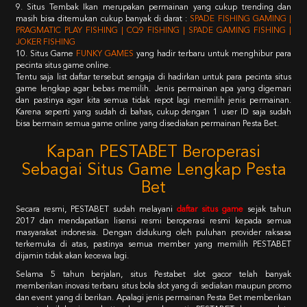
9. Situs Tembak Ikan merupakan permainan yang cukup trending dan
masih bisa ditemukan cukup banyak di darat :
SPADE FISHING GAMING |
PRAGMATIC PLAY FISHING | CQ9 FISHING | SPADE GAMING FISHING |
JOKER FISHING
10. Situs Game
FUNKY GAMES
yang hadir terbaru untuk menghibur para
pecinta situs game online.
Tentu saja list daftar tersebut sengaja di hadirkan untuk para pecinta situs
game lengkap agar bebas memilih. Jenis permainan apa yang digemari
dan pastinya agar kita semua tidak repot lagi memilih jenis permainan.
Karena seperti yang sudah di bahas, cukup dengan 1 user ID saja sudah
bisa bermain semua game online yang disediakan permainan Pesta Bet.
Kapan PESTABET Beroperasi
Sebagai Situs Game Lengkap Pesta
Bet
Secara resmi, PESTABET sudah melayani
daftar situs game
sejak tahun
2017 dan mendapatkan lisensi resmi beroperasi resmi kepada semua
masyarakat indonesia. Dengan didukung oleh puluhan provider raksasa
terkemuka di atas, pastinya semua member yang memilih PESTABET
dijamin tidak akan kecewa lagi.
Selama 5 tahun berjalan, situs Pestabet slot gacor telah banyak
memberikan inovasi terbaru situs bola slot yang di sediakan maupun promo
dan event yang di berikan. Apalagi jenis permainan Pesta Bet memberikan