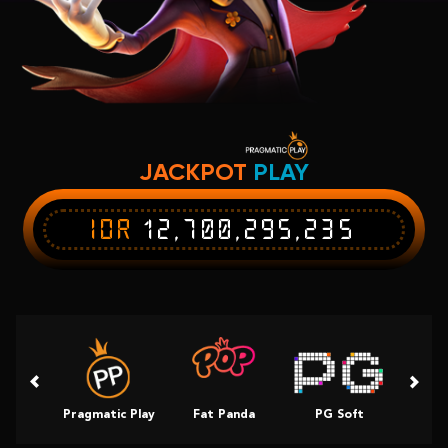
JACKPOT
PLAY
IDR
12,700,302,296
Pragmatic Play
Fat Panda
PG Soft
Slot