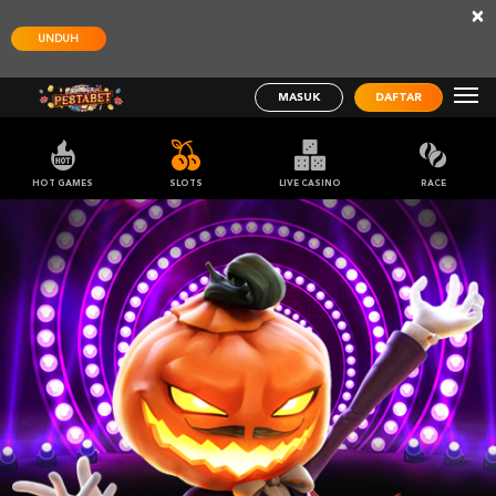
×
UNDUH
MASUK
DAFTAR
HOT GAMES
SLOTS
LIVE CASINO
RACE