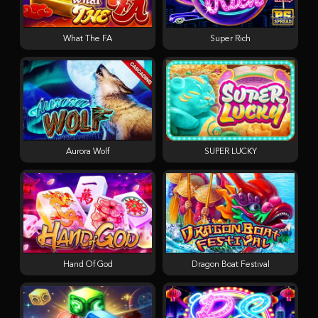
What The FA
Super Rich
Aurora Wolf
SUPER LUCKY
Hand Of God
Dragon Boat Festival