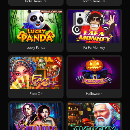
India Treasure
Tomb Treasure
Lucky Panda
Fa Fa Monkey
Face Off
Halloween