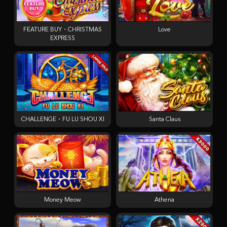
FEATURE BUY・CHRISTMAS
Love
EXPRESS
CHALLENGE・FU LU SHOU XI
Santa Claus
Money Meow
Athena