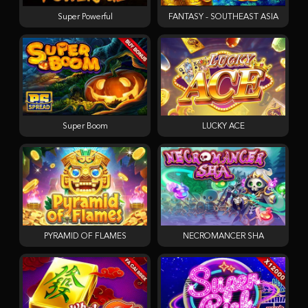
Super Powerful
FANTASY - SOUTHEAST ASIA
Super Boom
LUCKY ACE
PYRAMID OF FLAMES
NECROMANCER SHA