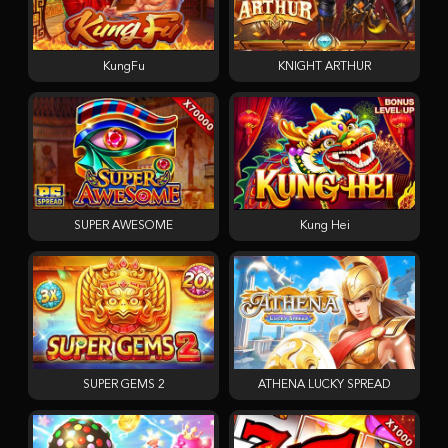
KungFu
KNIGHT ARTHUR
SUPER AWESOME
Kung Hei
SUPER GEMS 2
ATHENA LUCKY SPREAD