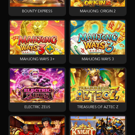
BOUNTY EXPRESS
MAHJONG: ORIGIN 2
MAHJONG WAYS 3+
MAHJONG WAYS 3
ELECTRIC ZEUS
TREASURES OF AZTEC Z