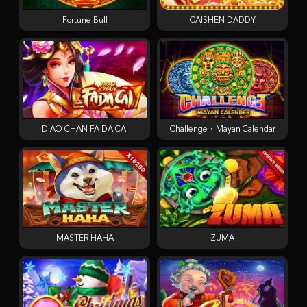
Fortune Bull
CAISHEN DADDY
DIAO CHAN FA DA CAI
Challenge・Mayan Calendar
MASTER HAHA
ZUMA