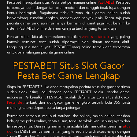
Pestabet merupakan situs Pesta Bet permainan online
PESTABET
Pestabet
terpercaya resmi dengan tampilan modern dan canggih tidak lupa dengan
bonus berlimpah. Bagaimana tidak ? zona situs game online sudah
berkembang semakin lengkap, modern dan banyak jenis. Tentu saja para
pecinta game yang awalnya hanya bermain di darat juga ikut beralih ke
sistem PESTABET online dan mencari jasa taruhan yang terbaik saja.
Para artikel ini kita akan merekomendasikan
zona slot terbaik
yang paling
banyak peminat serta sudah dipercayai oleh ribuan member aktif.
Langsung saja saat ini yaitu PESTABET yang paling terbaik dan terpercaya
untuk para kalangan pecinta game online.
PESTABET Situs Slot Gacor
Pesta Bet Game Lengkap
Siapa itu PESTABET ? Jika anda merupakan pecinta situs slot gacor pastinya
sudah tidak asing lagi dengan agen PESTABET selaku bandar game
indonesia. Perkenalkan, PESTABET adalah daftar situs zona situs slot gacor
Pesta Bet
terbaik dan slot gacor game lengkap terbaik bola 365 pasti
menang karena deposit pulsa tanpa potongan.
Permainan tersebut meliputi taruhan slot online, casino online, taruhan
bola, game poker online, capsa susun, togel, tembak ikan, sabung ayam dan
lain sebagainya. Dan yang menariknya adalah bila mendaftar bersama
situs
slot
PESTABET semua permainan yang tersedia bisa di akses hanya dengan
1 user ID saja loh. Tanpa harus repot lagi serta untuk pemindahan saldo dari