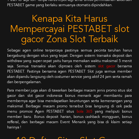
PESTABET game yang berlaku semuanya otomatis dipindahkan.
Kenapa Kita Harus
Mempercayai PESTABET slot
gacor Zona Slot Terbaik
Sebagai agen online terpercaya pastinya semua pecinta taruhan harus
bergabung dengan situs yang tepat. Dengan sistem transaksi deposit dan
withdraw yang super cepat yaitu hanya memakan waktu maksimal 5 menit
saja. Semua transaksi akan diproses oleh sistem
slot gacor
bersama
PESTABET. Pastinya bersama agen PESTABET Slot juga semua member
akan dipandu langsung oleh costumer service yang aktif 24 jam serta ramah
dan berpengalaman.
Para member juga akan di tawarkan berbagai macam jenis promo situs slot
gacor dan slot gacor indonesia bonus menarik agar membantu para
membernya agar bisa mendapatkan keuntungan serta kemenangan yang
maksimal. Berbagai macam promo tersebut bisa langsung di cek pada
menu promosi Agen PESTABET situs
bola 365
yang meliputi bonus
member baru. Bonus deposit harian, bonus cashback mingguan, bonus
refferal, dan berbagai macam Event Menarik yang bisa di klaim setiap
harinya !