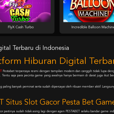
FlyX Cash Turbo
Incredible Balloon Machin
tal Terbaru di Indonesia
form Hiburan Digital Terbar
T
Pestabet terpercaya resmi dengan tampilan modern dan canggih tidak lupa deng
Tentu saja para pecinta game yang awalnya hanya bermain di darat juga ikut ber
g paling banyak peminat serta sudah dipercayai oleh ribuan member aktif. Langsung
 Situs Slot Gacor Pesta Bet Gam
cor pastinya sudah tidak asing lagi dengan agen PESTABET selaku bandar game indon