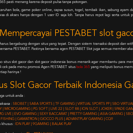
a 365 pasti menang karena deposit pulsa tanpa potongan.
e, taruhan bola, game poker online, capsa susun, togel, tembak ikan, sabung ayam 
a di akses hanya dengan 1 user ID saja loh. Tanpa harus repot lagi serta unt
 Mempercayai PESTABET slot gacor
 harus bergabung dengan situs yang tepat. Dengan sistem transaksi deposit dan 
bersama PESTABET. Pastinya bersama agen PESTABET Slot juga semua member akan d
o situs slot gacor dan slot gacor indonesia bonus menarik agar membantu para
di cek pada menu promosi Agen PESTABET situs
bola 365
yang meliputi bonus memb
tiap harinya !
tus Slot Gacor Terbaik Indonesia
juga untuk anda :
aksasa :
SBOBET | SABA SPORTS | TF GAMING | VIRTUAL SPORTS PP | SBO VIRTU
 | MICROGAMING | PG SOFT | LIVE 22 | SLOT 88 | ION SLOT | JOKER | SPADE G
MG LIVE | EVO GAMING | SEXY BACCARAT | PRETTY GAMING | ASIA GAMING | S
FISHING | GAMATRON | GIOCCO PLUS | ADVANTPLAY GAMING | CQ9
 khusus :
IDN PLAY | 9GAMING | BALAK PLAY