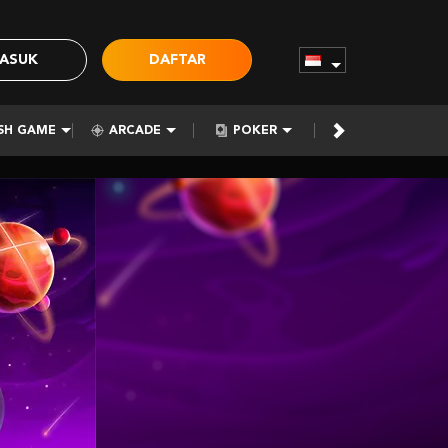
ASUK
DAFTAR
SH GAME
ARCADE
POKER
E-SPORTS