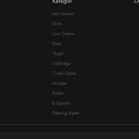
Kategori
D
Hot Games
Slots
Live Casino
Race
Togel
Olahraga
Crash Game
Arcade
Poker
E-Sports
Sabung Ayam