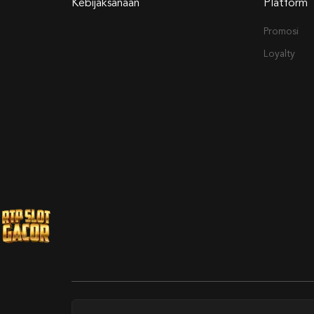
Kebijaksanaan
Platform
Promosi
Loyalty