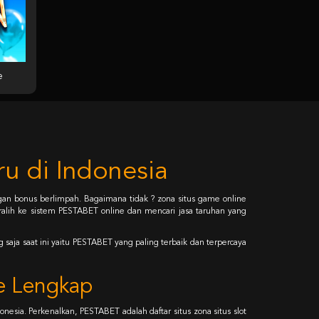
e
u di Indonesia
an bonus berlimpah. Bagaimana tidak ? zona situs game online
alih ke sistem PESTABET online dan mencari jasa taruhan yang
 saja saat ini yaitu PESTABET yang paling terbaik dan terpercaya
e Lengkap
esia. Perkenalkan, PESTABET adalah daftar situs zona situs slot