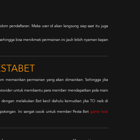
lom pendaftaran. Maka user id akan langsung siap saat itu juga
 sehingga bisa menikmati permainan ini jauh lebih nyaman kapan
PESTABET
alam memainkan permainan yang akan dimainkan. Sehingga jika
 provider untuk membantu para member mendapatkan pola main
h dengan melakukan Bet kecil dahulu kemudian jika TO naik di
potongan. Ini sangat cocok untuk member Pesta Bet
game bola