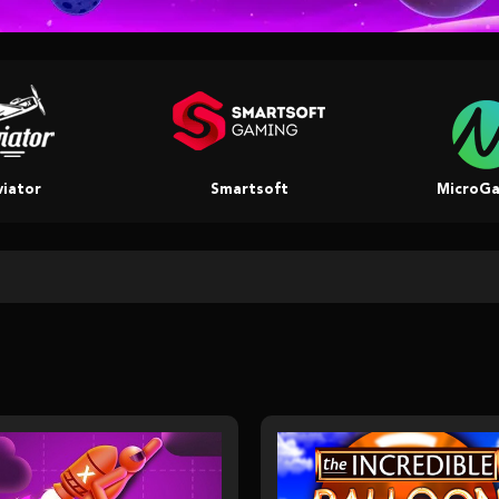
viator
Smartsoft
MicroG