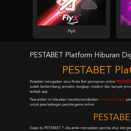
FlyX
PESTABET Platform Hiburan Digi
PESTABET Plat
Pestabet merupakan situs Pesta Bet permainan online
PESTABE
sudah berkembang semakin lengkap, modern dan banyak jenis. 
terbaik saja.
Para artikel ini kita akan merekomendasikan
zona slot terbaik
yan
untuk para kalangan pecinta game online.
PESTABET
Siapa itu PESTABET ? Jika anda merupakan pecinta situs slot ga