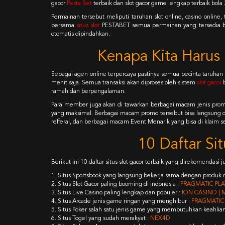
gacor
Pesta Bet
terbaik dan slot gacor game lengkap terbaik bol
Permainan tersebut meliputi taruhan slot online, casino onlin
bersama
situs slot
PESTABET semua permainan yang tersedia bis
otomatis dipindahkan.
Kenapa Kita Harus
Sebagai agen online terpercaya pastinya semua pecinta taruhan
menit saja. Semua transaksi akan diproses oleh sistem
slot gacor
ramah dan berpengalaman.
Para member juga akan di tawarkan berbagai macam jenis prom
yang maksimal. Berbagai macam promo tersebut bisa langsung 
refferal, dan berbagai macam Event Menarik yang bisa di klaim se
10 Daftar Si
Berikut ini 10 daftar situs slot gacor terbaik yang direkomendasi 
1. Situs Sportsbook yang langsung bekerja sama dengan produk r
2. Situs Slot Gacor paling booming di indonesia :
PRAGMATIC PLAY
3. Situs Live Casino paling lengkap dan populer :
ION CASINO | 
4. Situs Arcade jenis game ringan yang menghibur :
PRAGMATIC 
5. Situs Poker salah satu jenis game yang membutuhkan keahlian
6. Situs Togel yang sudah merakyat :
NEX4D