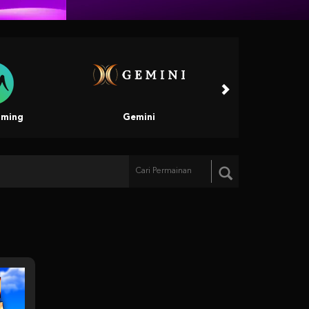
aming
Gemini
InOut