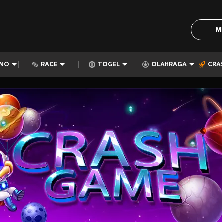
M
INO
RACE
TOGEL
OLAHRAGA
CRA