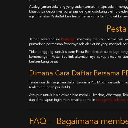
Apalagi jaman sekarang yang sudah semakin maju, selain mengg
khususnya deposit via pulsa saja dengan didukung oleh provi
agar member PestaBet bisa terus memaksimalkan tingkat keme
Pesta
Jaman sekarang ini
Pesta Bet
memang menjadi permainan yang
primadona permainan favoritnya adalah slot 88 yang menjadi bari
Tidak tanggung, untuk sistem Pesta Bet deposit pulsa juga 
kemenangan. Pesta Bet link alternatif nya cukup akses ke si
berkembang pesat
Dimana Cara Daftar Bersama P
Tentu saja dari segi cara daftar bersama PESTABET sangatlah m
(dalam hitungan per detik).
Ataupun untuk lebih efisien bisa melalui Livechat, Whatsapp, 
dan dimanapun ingin menikmati aldernalin
situs game bola dan s
FAQ - Bagaimana member