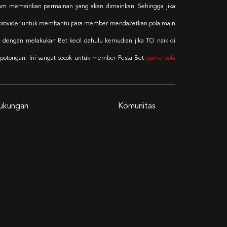
alam memainkan permainan yang akan dimainkan. Sehingga jika
 provider untuk membantu para member mendapatkan pola main
h dengan melakukan Bet kecil dahulu kemudian jika TO naik di
potongan. Ini sangat cocok untuk member Pesta Bet
game bola
ukungan
Komunitas