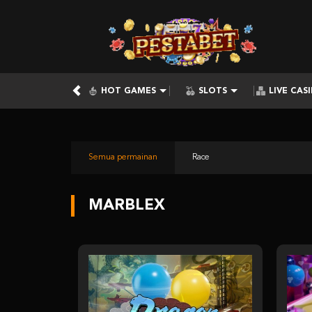
HOT GAMES
SLOTS
LIVE CAS
Semua permainan
Race
MARBLEX