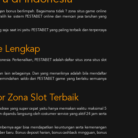
an bonus berlimpah. Bagaimana tidak ? zona situs game online
alih ke sistem PESTABET online dan mencari jasa taruhan yang
 saja saat ini yaitu PESTABET yang paling terbaik dan terpercaya
e Lengkap
esia. Perkenalkan, PESTABET adalah daftar situs zona situs slot
dan lain sebagainya. Dan yang menariknya adalah bila mendaftar
uk pemindahan saldo dari PESTABET game yang berlaku semuanya
 Zona Slot Terbaik
withdraw yang super cepat yaitu hanya memakan waktu maksimal 5
ipandu langsung oleh costumer service yang aktif 24 jam serta
 membernya agar bisa mendapatkan keuntungan serta kemenangan
er baru. Bonus deposit harian, bonus cashback mingguan, bonus