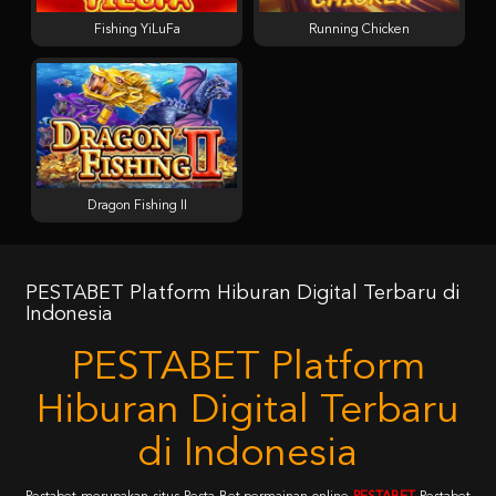
Fishing YiLuFa
Running Chicken
Dragon Fishing II
PESTABET Platform Hiburan Digital Terbaru di
Indonesia
PESTABET Platform
Hiburan Digital Terbaru
di Indonesia