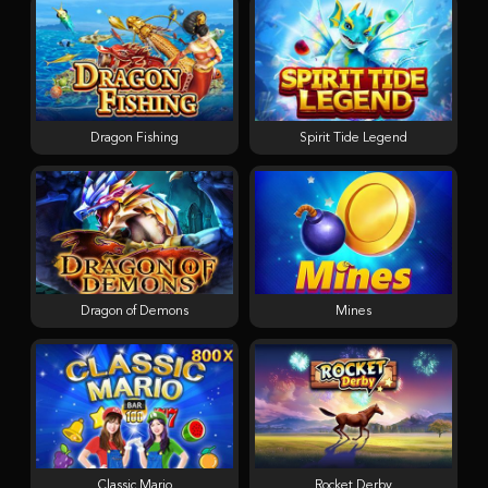
Dragon Fishing
Spirit Tide Legend
Dragon of Demons
Mines
Classic Mario
Rocket Derby