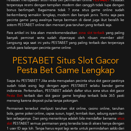
Pestabet merupakan situs Pesta Bet permainan online
PESTABET
Pestabet
terpercaya resmi dengan tampilan modern dan canggih tidak lupa dengan
bonus berlimpah. Bagaimana tidak ? zona situs game online sudah
berkembang semakin lengkap, modern dan banyak jenis. Tentu saja para
pecinta game yang awalnya hanya bermain di darat juga ikut beralih ke
sistem PESTABET online dan mencari jasa taruhan yang terbaik saja.
Para artikel ini kita akan merekomendasikan
zona slot terbaik
yang paling
banyak peminat serta sudah dipercayai oleh ribuan member aktif.
Langsung saja saat ini yaitu PESTABET yang paling terbaik dan terpercaya
untuk para kalangan pecinta game online.
PESTABET Situs Slot Gacor
Pesta Bet Game Lengkap
Siapa itu PESTABET ? Jika anda merupakan pecinta situs slot gacor pastinya
sudah tidak asing lagi dengan agen PESTABET selaku bandar game
indonesia. Perkenalkan, PESTABET adalah daftar situs zona situs slot gacor
Pesta Bet
terbaik dan slot gacor game lengkap terbaik bola 365 pasti
menang karena deposit pulsa tanpa potongan.
Permainan tersebut meliputi taruhan slot online, casino online, taruhan
bola, game poker online, capsa susun, togel, tembak ikan, sabung ayam dan
lain sebagainya. Dan yang menariknya adalah bila mendaftar bersama
situs
slot
PESTABET semua permainan yang tersedia bisa di akses hanya dengan
1 user ID saja loh. Tanpa harus repot lagi serta untuk pemindahan saldo dari