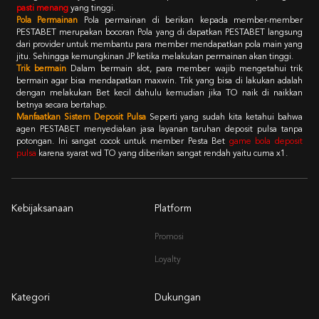
pasti menang
yang tinggi.
Pola Permainan
Pola permainan di berikan kepada member-member
PESTABET merupakan bocoran Pola yang di dapatkan PESTABET langsung
dari provider untuk membantu para member mendapatkan pola main yang
jitu. Sehingga kemungkinan JP ketika melakukan permainan akan tinggi.
Trik bermain
Dalam bermain slot, para member wajib mengetahui trik
bermain agar bisa mendapatkan maxwin. Trik yang bisa di lakukan adalah
dengan melakukan Bet kecil dahulu kemudian jika TO naik di naikkan
betnya secara bertahap.
Manfaatkan Sistem Deposit Pulsa
Seperti yang sudah kita ketahui bahwa
agen PESTABET menyediakan jasa layanan taruhan deposit pulsa tanpa
potongan. Ini sangat cocok untuk member Pesta Bet
game bola deposit
pulsa
karena syarat wd TO yang diberikan sangat rendah yaitu cuma x1.
Kebijaksanaan
Platform
Promosi
Loyalty
Kategori
Dukungan