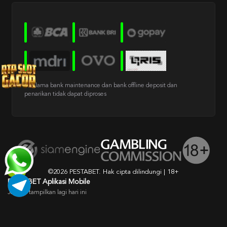
* Selama bank maintenance dan bank offline deposit dan
penarikan tidak dapat diproses
©2026 PESTABET. Hak cipta dilindungi | 18+
PESTABET Aplikasi Mobile
Jangan tampilkan lagi hari ini