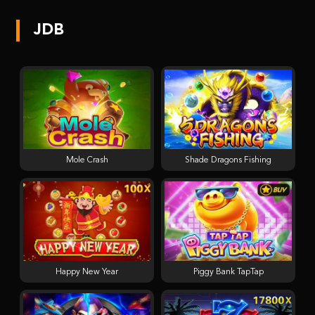
JDB
Mole Crash
Shade Dragons Fishing
Happy New Year
Piggy Bank TapTap