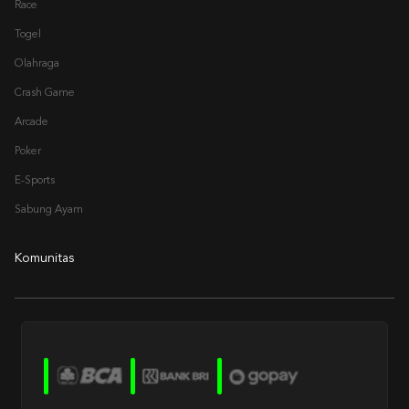
Race
Togel
Olahraga
Crash Game
Arcade
Poker
E-Sports
Sabung Ayam
Komunitas