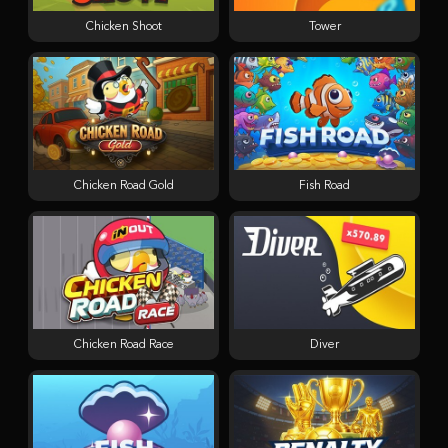
Chicken Shoot
Tower
Chicken Road Gold
Fish Road
Chicken Road Race
Diver