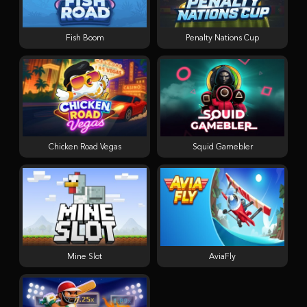
Fish Boom
Penalty Nations Cup
Chicken Road Vegas
Squid Gamebler
Mine Slot
AviaFly