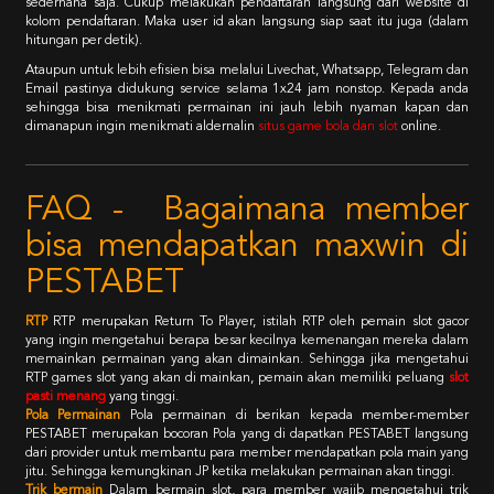
sederhana saja. Cukup melakukan pendaftaran langsung dari website di
kolom pendaftaran. Maka user id akan langsung siap saat itu juga (dalam
hitungan per detik).
Ataupun untuk lebih efisien bisa melalui Livechat, Whatsapp, Telegram dan
Email pastinya didukung service selama 1x24 jam nonstop. Kepada anda
sehingga bisa menikmati permainan ini jauh lebih nyaman kapan dan
dimanapun ingin menikmati aldernalin
situs game bola dan slot
online.
FAQ - Bagaimana member
bisa mendapatkan maxwin di
PESTABET
RTP
RTP merupakan Return To Player, istilah RTP oleh pemain slot gacor
yang ingin mengetahui berapa besar kecilnya kemenangan mereka dalam
memainkan permainan yang akan dimainkan. Sehingga jika mengetahui
RTP games slot yang akan di mainkan, pemain akan memiliki peluang
slot
pasti menang
yang tinggi.
Pola Permainan
Pola permainan di berikan kepada member-member
PESTABET merupakan bocoran Pola yang di dapatkan PESTABET langsung
dari provider untuk membantu para member mendapatkan pola main yang
jitu. Sehingga kemungkinan JP ketika melakukan permainan akan tinggi.
Trik bermain
Dalam bermain slot, para member wajib mengetahui trik