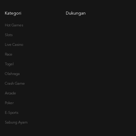
Kategori
Dukungan
Hot Games
Slots
Live Casino
Race
Togel
Olahraga
Crash Game
Arcade
Poker
E-Sports
Sabung Ayam