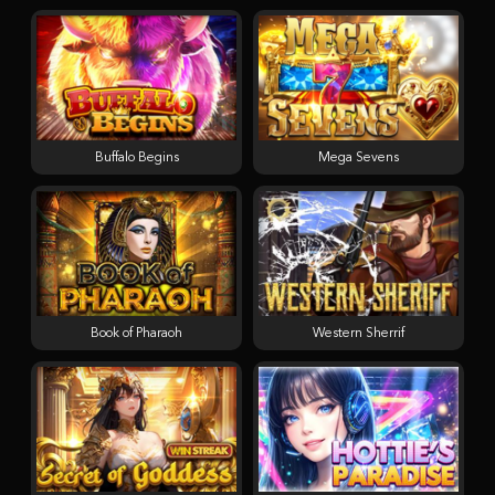
Buffalo Begins
Mega Sevens
Book of Pharaoh
Western Sherrif