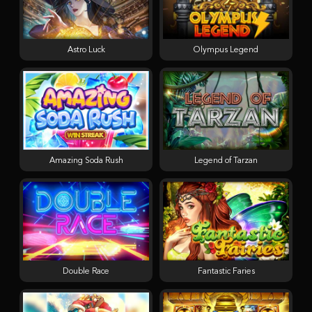
Astro Luck
Olympus Legend
Amazing Soda Rush
Legend of Tarzan
Double Race
Fantastic Faries