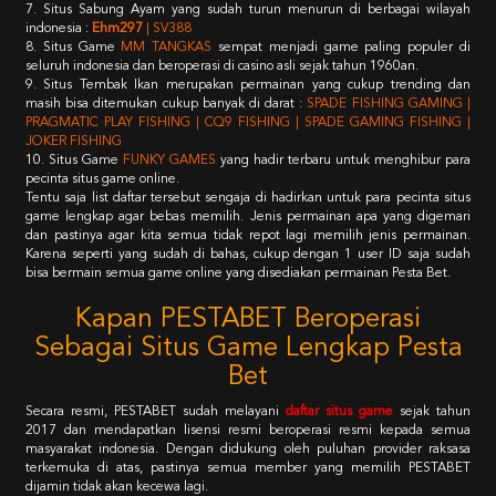
7. Situs Sabung Ayam yang sudah turun menurun di berbagai wilayah
indonesia :
Ehm297
| SV388
8. Situs Game
MM TANGKAS
sempat menjadi game paling populer di
seluruh indonesia dan beroperasi di casino asli sejak tahun 1960an.
9. Situs Tembak Ikan merupakan permainan yang cukup trending dan
masih bisa ditemukan cukup banyak di darat :
SPADE FISHING GAMING |
PRAGMATIC PLAY FISHING | CQ9 FISHING | SPADE GAMING FISHING |
JOKER FISHING
10. Situs Game
FUNKY GAMES
yang hadir terbaru untuk menghibur para
pecinta situs game online.
Tentu saja list daftar tersebut sengaja di hadirkan untuk para pecinta situs
game lengkap agar bebas memilih. Jenis permainan apa yang digemari
dan pastinya agar kita semua tidak repot lagi memilih jenis permainan.
Karena seperti yang sudah di bahas, cukup dengan 1 user ID saja sudah
bisa bermain semua game online yang disediakan permainan Pesta Bet.
Kapan PESTABET Beroperasi
Sebagai Situs Game Lengkap Pesta
Bet
Secara resmi, PESTABET sudah melayani
daftar situs game
sejak tahun
2017 dan mendapatkan lisensi resmi beroperasi resmi kepada semua
masyarakat indonesia. Dengan didukung oleh puluhan provider raksasa
terkemuka di atas, pastinya semua member yang memilih PESTABET
dijamin tidak akan kecewa lagi.