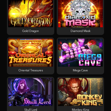
Gold Dragon
Diamond Mask
Oriental Treasures
Mega Cave
Skull Lord
Monkey King