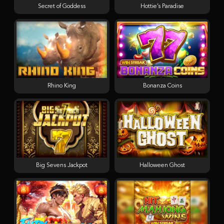
Secret of Goddess
Hottie’s Paradise
Rhino King
Bonanza Coins
Big Sevens Jackpot
Halloween Ghost