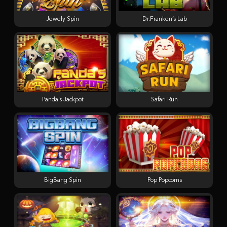
Jewely Spin
Dr.Franken’s Lab
Panda’s Jackpot
Safari Run
BigBang Spin
Pop Popcorns