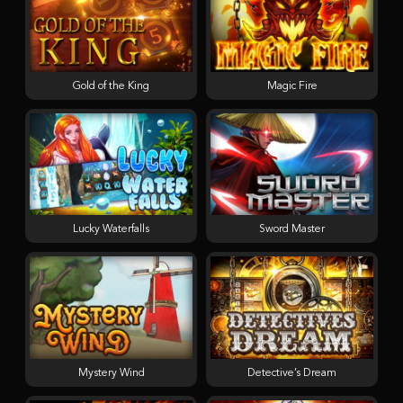
Gold of the King
Magic Fire
Lucky Waterfalls
Sword Master
Mystery Wind
Detective’s Dream