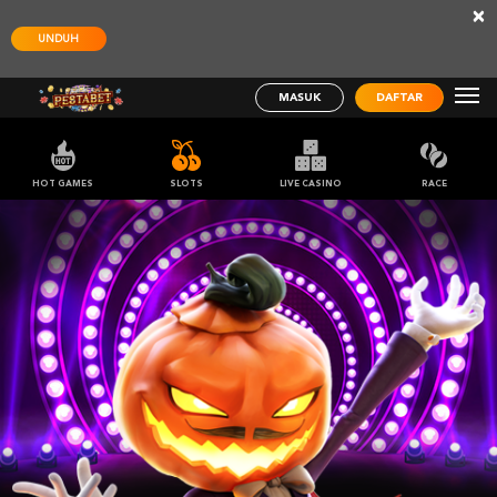
×
UNDUH
MASUK
DAFTAR
HOT GAMES
SLOTS
LIVE CASINO
RACE