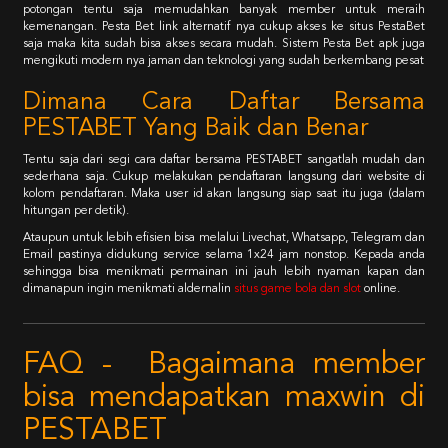
potongan tentu saja memudahkan banyak member untuk meraih
kemenangan. Pesta Bet link alternatif nya cukup akses ke situs PestaBet
saja maka kita sudah bisa akses secara mudah. Sistem Pesta Bet apk juga
mengikuti modern nya jaman dan teknologi yang sudah berkembang pesat
Dimana Cara Daftar Bersama
PESTABET Yang Baik dan Benar
Tentu saja dari segi cara daftar bersama PESTABET sangatlah mudah dan
sederhana saja. Cukup melakukan pendaftaran langsung dari website di
kolom pendaftaran. Maka user id akan langsung siap saat itu juga (dalam
hitungan per detik).
Ataupun untuk lebih efisien bisa melalui Livechat, Whatsapp, Telegram dan
Email pastinya didukung service selama 1x24 jam nonstop. Kepada anda
sehingga bisa menikmati permainan ini jauh lebih nyaman kapan dan
dimanapun ingin menikmati aldernalin
situs game bola dan slot
online.
FAQ - Bagaimana member
bisa mendapatkan maxwin di
PESTABET