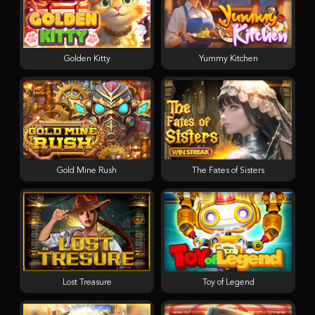
Golden Kitty
Yummy Kitchen
Gold Mine Rush
The Fates of Sisters
Lost Treasure
Toy of Legend