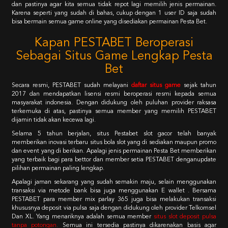
dan pastinya agar kita semua tidak repot lagi memilih jenis permainan.
Karena seperti yang sudah di bahas, cukup dengan 1 user ID saja sudah
bisa bermain semua game online yang disediakan permainan Pesta Bet.
Kapan PESTABET Beroperasi
Sebagai Situs Game Lengkap Pesta
Bet
Secara resmi, PESTABET sudah melayani
daftar situs game
sejak tahun
2017 dan mendapatkan lisensi resmi beroperasi resmi kepada semua
masyarakat indonesia. Dengan didukung oleh puluhan provider raksasa
terkemuka di atas, pastinya semua member yang memilih PESTABET
dijamin tidak akan kecewa lagi.
Selama 5 tahun berjalan, situs Pestabet slot gacor telah banyak
memberikan inovasi terbaru situs bola slot yang di sediakan maupun promo
dan event yang di berikan. Apalagi jenis permainan Pesta Bet memberikan
yang terbaik bagi para bettor dan member setia PESTABET denganupdate
pilihan permainan paling lengkap.
Apalagi jaman sekarang yang sudah semakin maju, selain menggunakan
transaksi via metode bank bisa juga menggunakan E wallet . Bersama
PESTABET para member mix parlay 365 juga bisa melakukan transaksi
khususnya deposit via pulsa saja dengan didukung oleh provider Telkomsel
Dan XL. Yang menariknya adalah semua member
situs slot deposit pulsa
tanpa potongan
.
Semua ini tersedia pastinya dikarenakan basis agar