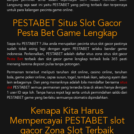
banyak peminat serta sudah dipercayai oleh ribuan member aktif.
Langsung saja saat ini yaitu PESTABET yang paling terbaik dan terpercaya
untuk para kalangan pecinta game online.
PESTABET Situs Slot Gacor
Pesta Bet Game Lengkap
Siapa itu PESTABET ? Jika anda merupakan pecinta situs slot gacor pastinya
sudah tidak asing lagi dengan agen PESTABET selaku bandar game
indonesia. Perkenalkan, PESTABET adalah daftar situs zona situs slot gacor
Pesta Bet
terbaik dan slot gacor game lengkap terbaik bola 365 pasti
menang karena deposit pulsa tanpa potongan.
Permainan tersebut meliputi taruhan slot online, casino online, taruhan
bola, game poker online, capsa susun, togel, tembak ikan, sabung ayam dan
lain sebagainya. Dan yang menariknya adalah bila mendaftar bersama
situs
slot
PESTABET semua permainan yang tersedia bisa di akses hanya dengan
1 user ID saja loh. Tanpa harus repot lagi serta untuk pemindahan saldo dari
PESTABET game yang berlaku semuanya otomatis dipindahkan.
Kenapa Kita Harus
Mempercayai PESTABET slot
gacor Zona Slot Terbaik