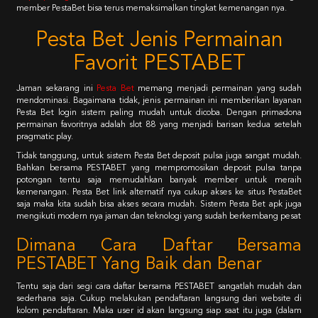
member PestaBet bisa terus memaksimalkan tingkat kemenangan nya.
Pesta Bet Jenis Permainan
Favorit PESTABET
Jaman sekarang ini
Pesta Bet
memang menjadi permainan yang sudah
mendominasi. Bagaimana tidak, jenis permainan ini memberikan layanan
Pesta Bet login sistem paling mudah untuk dicoba. Dengan primadona
permainan favoritnya adalah slot 88 yang menjadi barisan kedua setelah
pragmatic play.
Tidak tanggung, untuk sistem Pesta Bet deposit pulsa juga sangat mudah.
Bahkan bersama PESTABET yang mempromosikan deposit pulsa tanpa
potongan tentu saja memudahkan banyak member untuk meraih
kemenangan. Pesta Bet link alternatif nya cukup akses ke situs PestaBet
saja maka kita sudah bisa akses secara mudah. Sistem Pesta Bet apk juga
mengikuti modern nya jaman dan teknologi yang sudah berkembang pesat
Dimana Cara Daftar Bersama
PESTABET Yang Baik dan Benar
Tentu saja dari segi cara daftar bersama PESTABET sangatlah mudah dan
sederhana saja. Cukup melakukan pendaftaran langsung dari website di
kolom pendaftaran. Maka user id akan langsung siap saat itu juga (dalam