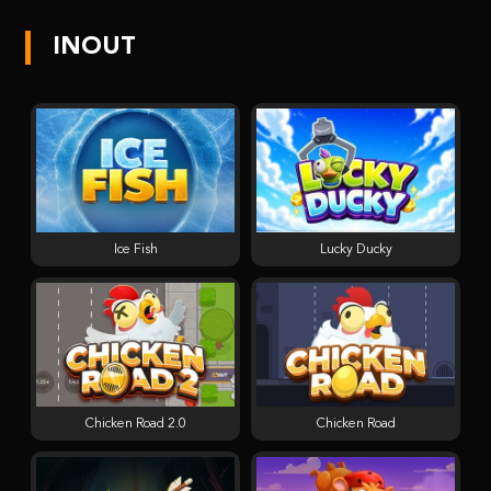
INOUT
Ice Fish
Lucky Ducky
Chicken Road 2.0
Chicken Road