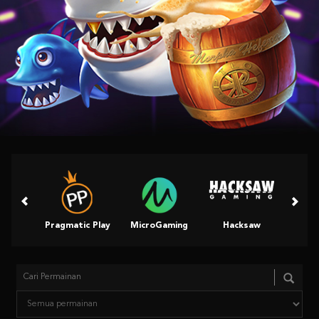
Pragmatic Play
MicroGaming
Hacksaw
King