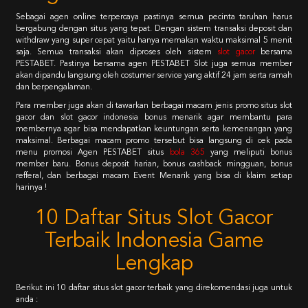
Sebagai agen online terpercaya pastinya semua pecinta taruhan harus
bergabung dengan situs yang tepat. Dengan sistem transaksi deposit dan
withdraw yang super cepat yaitu hanya memakan waktu maksimal 5 menit
saja. Semua transaksi akan diproses oleh sistem
slot gacor
bersama
PESTABET. Pastinya bersama agen PESTABET Slot juga semua member
akan dipandu langsung oleh costumer service yang aktif 24 jam serta ramah
dan berpengalaman.
Para member juga akan di tawarkan berbagai macam jenis promo situs slot
gacor dan slot gacor indonesia bonus menarik agar membantu para
membernya agar bisa mendapatkan keuntungan serta kemenangan yang
maksimal. Berbagai macam promo tersebut bisa langsung di cek pada
menu promosi Agen PESTABET situs
bola 365
yang meliputi bonus
member baru. Bonus deposit harian, bonus cashback mingguan, bonus
refferal, dan berbagai macam Event Menarik yang bisa di klaim setiap
harinya !
10 Daftar Situs Slot Gacor
Terbaik Indonesia Game
Lengkap
Berikut ini 10 daftar situs slot gacor terbaik yang direkomendasi juga untuk
anda :