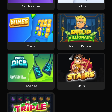
Double Online
Hilo Joker
Mines
Drop The Billionaire
Robo dice
Stairs