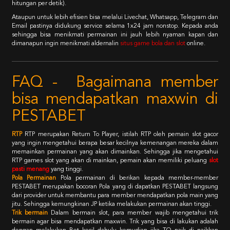
hitungan per detik).
Ataupun untuk lebih efisien bisa melalui Livechat, Whatsapp, Telegram dan
Email pastinya didukung service selama 1x24 jam nonstop. Kepada anda
sehingga bisa menikmati permainan ini jauh lebih nyaman kapan dan
dimanapun ingin menikmati aldernalin
situs game bola dan slot
online.
FAQ - Bagaimana member
bisa mendapatkan maxwin di
PESTABET
RTP
RTP merupakan Return To Player, istilah RTP oleh pemain slot gacor
yang ingin mengetahui berapa besar kecilnya kemenangan mereka dalam
memainkan permainan yang akan dimainkan. Sehingga jika mengetahui
RTP games slot yang akan di mainkan, pemain akan memiliki peluang
slot
pasti menang
yang tinggi.
Pola Permainan
Pola permainan di berikan kepada member-member
PESTABET merupakan bocoran Pola yang di dapatkan PESTABET langsung
dari provider untuk membantu para member mendapatkan pola main yang
jitu. Sehingga kemungkinan JP ketika melakukan permainan akan tinggi.
Trik bermain
Dalam bermain slot, para member wajib mengetahui trik
bermain agar bisa mendapatkan maxwin. Trik yang bisa di lakukan adalah