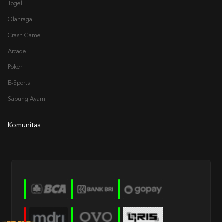
Togel
Olahraga
Crash Game
Arcade
Poker
E-Sports
Sabung Ayam
Komunitas