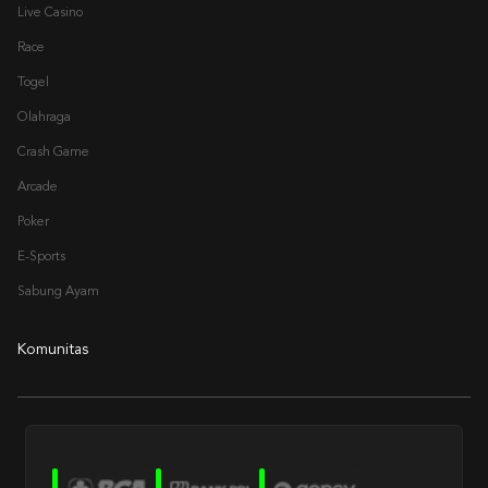
Live Casino
Race
Togel
Olahraga
Crash Game
Arcade
Poker
E-Sports
Sabung Ayam
Komunitas