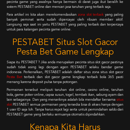
pecinta game yang awalnya hanya bermain di darat juga ikut beralih ke
sistem PESTABET online dan mencari jasa taruhan yang terbaik saja.
Para artikel ini kita akan merekomendasikan
zona slot terbaik
yang paling
banyak peminat serta sudah dipercayai oleh ribuan member aktif.
Langsung saja saat ini yaitu PESTABET yang paling terbaik dan terpercaya
untuk para kalangan pecinta game online.
PESTABET Situs Slot Gacor
Pesta Bet Game Lengkap
Siapa itu PESTABET ? Jika anda merupakan pecinta situs slot gacor pastinya
sudah tidak asing lagi dengan agen PESTABET selaku bandar game
indonesia. Perkenalkan, PESTABET adalah daftar situs zona situs slot gacor
Pesta Bet
terbaik dan slot gacor game lengkap terbaik bola 365 pasti
menang karena deposit pulsa tanpa potongan.
Permainan tersebut meliputi taruhan slot online, casino online, taruhan
bola, game poker online, capsa susun, togel, tembak ikan, sabung ayam dan
lain sebagainya. Dan yang menariknya adalah bila mendaftar bersama
situs
slot
PESTABET semua permainan yang tersedia bisa di akses hanya dengan
1 user ID saja loh. Tanpa harus repot lagi serta untuk pemindahan saldo dari
PESTABET game yang berlaku semuanya otomatis dipindahkan.
Kenapa Kita Harus