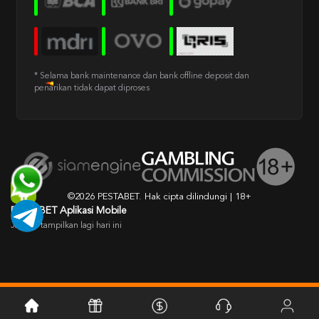
* Selama bank maintenance dan bank offline deposit dan
penarikan tidak dapat diproses
©2026 PESTABET. Hak cipta dilindungi | 18+
PESTABET Aplikasi Mobile
Jangan tampilkan lagi hari ini