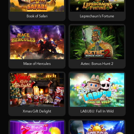
Book of Safari
Leprechaun’s Fortune
Mace of Hercules
Aztec: Bonus Hunt 2
Xmas Gift Delight
LABUBU: Fall In Wild