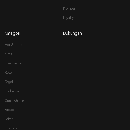
Promosi
Loyalty
Kategori
Dukungan
Hot Games
Slots
Live Casino
Race
Togel
Olahraga
Crash Game
Arcade
Poker
E-Sports