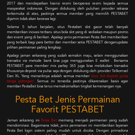
2017 dan mendapatkan lisensi resmi beroperasi resmi kepada semua
masyarakat indonesia. Dengan didukung oleh puluhan provider raksasa
terkemuka di atas, pastinya semua member yang memilih PESTABET
dijamin tidak akan kecewa lagi.
Selama 5 tahun berjalan, situs Pestabet slot gacor telah banyak
memberikan inovasi terbaru situs bola slot yang di sediakan maupun promo
dan event yang di berikan. Apalagi jenis permainan Pesta Bet memberikan
yang terbaik bagi para bettor dan member setia PESTABET denganupdate
pilihan permainan paling lengkap.
Apalagi jaman sekarang yang sudah semakin maju, selain menggunakan
transaksi via metode bank bisa juga menggunakan E wallet . Bersama
PESTABET para member mix parlay 365 juga bisa melakukan transaksi
khususnya deposit via pulsa saja dengan didukung oleh provider Telkomsel
Dan XL. Yang menariknya adalah semua member
situs slot deposit pulsa
tanpa potongan
.
Semua ini tersedia pastinya dikarenakan basis agar
member PestaBet bisa terus memaksimalkan tingkat kemenangan nya.
Pesta Bet Jenis Permainan
Favorit PESTABET
Jaman sekarang ini
Pesta Bet
memang menjadi permainan yang sudah
mendominasi. Bagaimana tidak, jenis permainan ini memberikan layanan
Pesta Bet login sistem paling mudah untuk dicoba. Dengan primadona