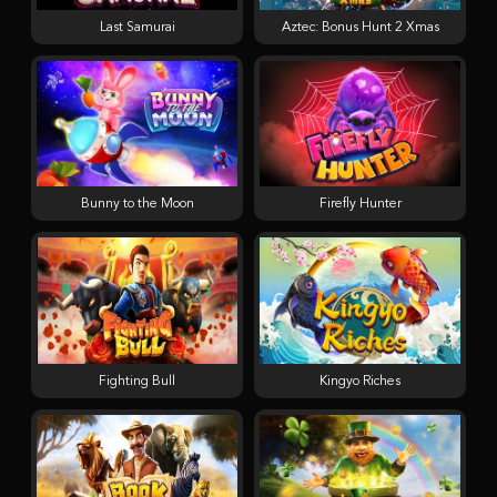
Last Samurai
Aztec: Bonus Hunt 2 Xmas
Bunny to the Moon
Firefly Hunter
Fighting Bull
Kingyo Riches