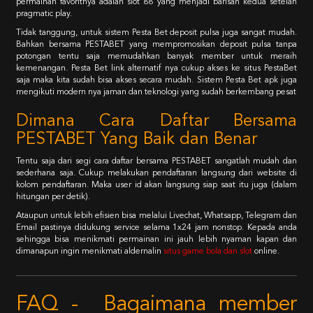
permainan favoritnya adalah slot 88 yang menjadi barisan kedua setelah
pragmatic play.
Tidak tanggung, untuk sistem Pesta Bet deposit pulsa juga sangat mudah.
Bahkan bersama PESTABET yang mempromosikan deposit pulsa tanpa
potongan tentu saja memudahkan banyak member untuk meraih
kemenangan. Pesta Bet link alternatif nya cukup akses ke situs PestaBet
saja maka kita sudah bisa akses secara mudah. Sistem Pesta Bet apk juga
mengikuti modern nya jaman dan teknologi yang sudah berkembang pesat
Dimana Cara Daftar Bersama
PESTABET Yang Baik dan Benar
Tentu saja dari segi cara daftar bersama PESTABET sangatlah mudah dan
sederhana saja. Cukup melakukan pendaftaran langsung dari website di
kolom pendaftaran. Maka user id akan langsung siap saat itu juga (dalam
hitungan per detik).
Ataupun untuk lebih efisien bisa melalui Livechat, Whatsapp, Telegram dan
Email pastinya didukung service selama 1x24 jam nonstop. Kepada anda
sehingga bisa menikmati permainan ini jauh lebih nyaman kapan dan
dimanapun ingin menikmati aldernalin
situs game bola dan slot
online.
FAQ - Bagaimana member