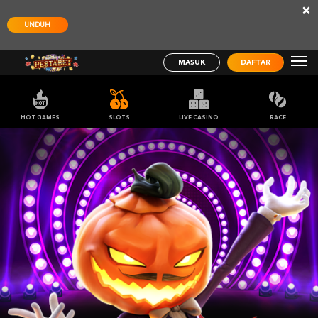
×
UNDUH
MASUK
DAFTAR
HOT GAMES
SLOTS
LIVE CASINO
RACE