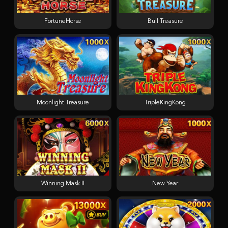
FortuneHorse
Bull Treasure
Moonlight Treasure
TripleKingKong
Winning Mask II
New Year