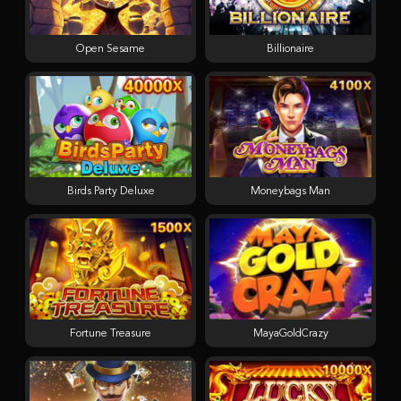
Open Sesame
Billionaire
Birds Party Deluxe
Moneybags Man
Fortune Treasure
MayaGoldCrazy