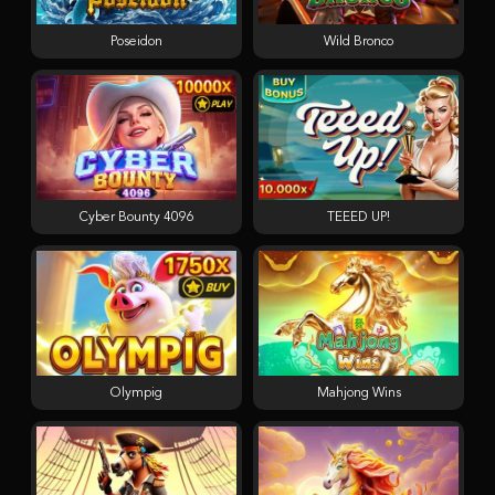
Poseidon
Wild Bronco
Cyber Bounty 4096
TEEED UP!
Olympig
Mahjong Wins