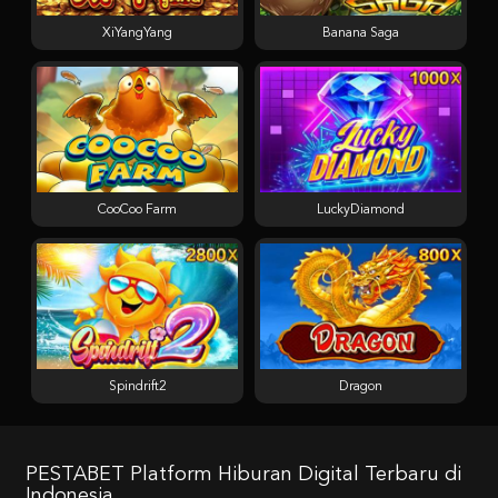
XiYangYang
Banana Saga
CooCoo Farm
LuckyDiamond
Spindrift2
Dragon
PESTABET Platform Hiburan Digital Terbaru di
Indonesia