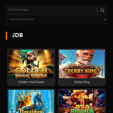
JDB
Golden Hoof Quest
Derby King