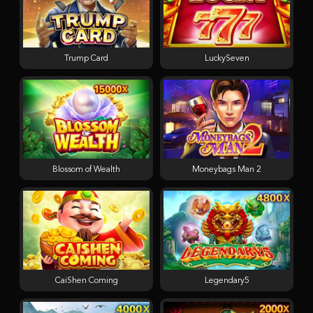
Trump Card
LuckySeven
Blossom of Wealth
Moneybags Man 2
CaiShen Coming
Legendary5