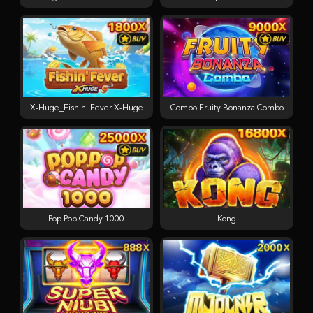
X-Huge_Fishin' Fever X-Huge
Combo Fruity Bonanza Combo
Pop Pop Candy 1000
Kong