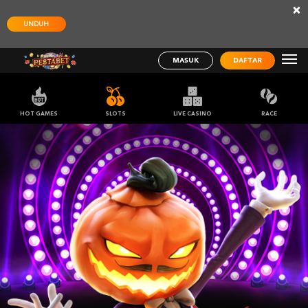
×
UNDUH
MASUK
DAFTAR
HOT GAMES
SLOTS
LIVE CASINO
RACE