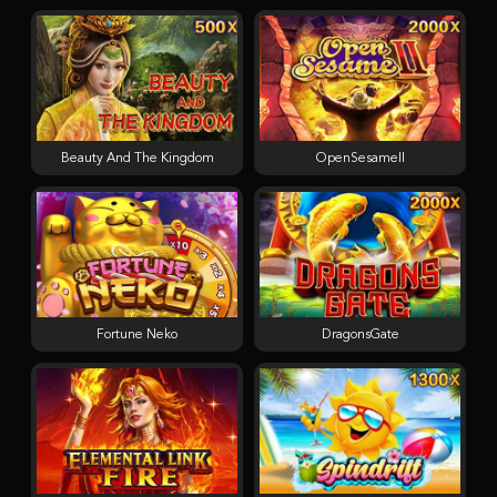
Beauty And The Kingdom
OpenSesameII
Fortune Neko
DragonsGate