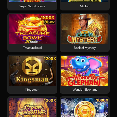
SuperNiubiDeluxe
Mjolnir
TreasureBowl
Book of Mystery
Kingsman
Wonder Elephant