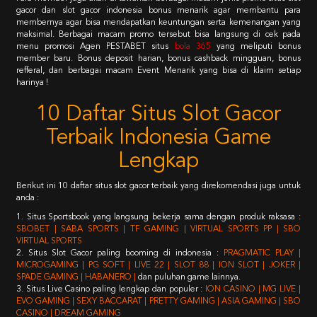
gacor dan slot gacor indonesia bonus menarik agar membantu para
membernya agar bisa mendapatkan keuntungan serta kemenangan yang
maksimal. Berbagai macam promo tersebut bisa langsung di cek pada
menu promosi Agen PESTABET situs
bola 365
yang meliputi bonus
member baru. Bonus deposit harian, bonus cashback mingguan, bonus
refferal, dan berbagai macam Event Menarik yang bisa di klaim setiap
harinya !
10 Daftar Situs Slot Gacor
Terbaik Indonesia Game
Lengkap
Berikut ini 10 daftar situs slot gacor terbaik yang direkomendasi juga untuk
anda :
1. Situs Sportsbook yang langsung bekerja sama dengan produk raksasa :
SBOBET | SABA SPORTS | TF GAMING | VIRTUAL SPORTS PP | SBO
VIRTUAL SPORTS
2. Situs Slot Gacor paling booming di indonesia :
PRAGMATIC PLAY |
MICROGAMING | PG SOFT | LIVE 22 | SLOT 88 | ION SLOT | JOKER |
SPADE GAMING | HABANERO |
dan puluhan game lainnya.
3. Situs Live Casino paling lengkap dan populer :
ION CASINO | MG LIVE |
EVO GAMING | SEXY BACCARAT | PRETTY GAMING | ASIA GAMING | SBO
CASINO | DREAM GAMING