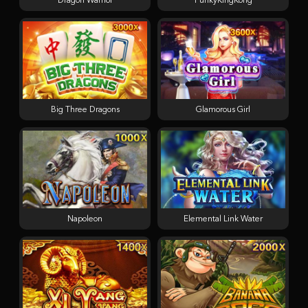
Dragon Warrior
FunkyKingKong
Big Three Dragons
Glamorous Girl
Napoleon
Elemental Link Water