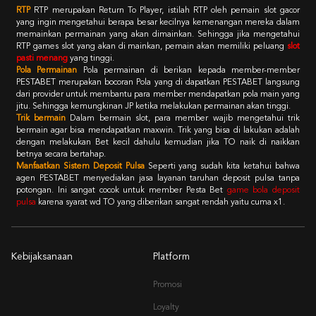
RTP
RTP merupakan Return To Player, istilah RTP oleh pemain slot gacor
yang ingin mengetahui berapa besar kecilnya kemenangan mereka dalam
memainkan permainan yang akan dimainkan. Sehingga jika mengetahui
RTP games slot yang akan di mainkan, pemain akan memiliki peluang
slot
pasti menang
yang tinggi.
Pola Permainan
Pola permainan di berikan kepada member-member
PESTABET merupakan bocoran Pola yang di dapatkan PESTABET langsung
dari provider untuk membantu para member mendapatkan pola main yang
jitu. Sehingga kemungkinan JP ketika melakukan permainan akan tinggi.
Trik bermain
Dalam bermain slot, para member wajib mengetahui trik
bermain agar bisa mendapatkan maxwin. Trik yang bisa di lakukan adalah
dengan melakukan Bet kecil dahulu kemudian jika TO naik di naikkan
betnya secara bertahap.
Manfaatkan Sistem Deposit Pulsa
Seperti yang sudah kita ketahui bahwa
agen PESTABET menyediakan jasa layanan taruhan deposit pulsa tanpa
potongan. Ini sangat cocok untuk member Pesta Bet
game bola deposit
pulsa
karena syarat wd TO yang diberikan sangat rendah yaitu cuma x1.
Kebijaksanaan
Platform
Promosi
Loyalty