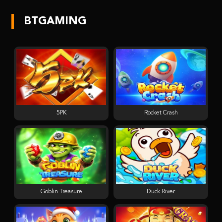
BTGAMING
5PK
Rocket Crash
Goblin Treasure
Duck River