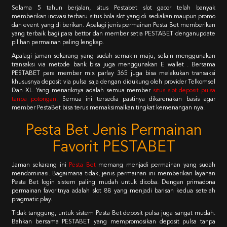
Selama 5 tahun berjalan, situs Pestabet slot gacor telah banyak
memberikan inovasi terbaru situs bola slot yang di sediakan maupun promo
dan event yang di berikan. Apalagi jenis permainan Pesta Bet memberikan
yang terbaik bagi para bettor dan member setia PESTABET denganupdate
pilihan permainan paling lengkap.
Apalagi jaman sekarang yang sudah semakin maju, selain menggunakan
transaksi via metode bank bisa juga menggunakan E wallet . Bersama
PESTABET para member mix parlay 365 juga bisa melakukan transaksi
khususnya deposit via pulsa saja dengan didukung oleh provider Telkomsel
Dan XL. Yang menariknya adalah semua member
situs slot deposit pulsa
tanpa potongan
.
Semua ini tersedia pastinya dikarenakan basis agar
member PestaBet bisa terus memaksimalkan tingkat kemenangan nya.
Pesta Bet Jenis Permainan
Favorit PESTABET
Jaman sekarang ini
Pesta Bet
memang menjadi permainan yang sudah
mendominasi. Bagaimana tidak, jenis permainan ini memberikan layanan
Pesta Bet login sistem paling mudah untuk dicoba. Dengan primadona
permainan favoritnya adalah slot 88 yang menjadi barisan kedua setelah
pragmatic play.
Tidak tanggung, untuk sistem Pesta Bet deposit pulsa juga sangat mudah.
Bahkan bersama PESTABET yang mempromosikan deposit pulsa tanpa