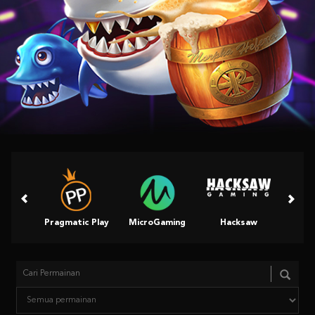
Pragmatic Play
MicroGaming
Hacksaw
King