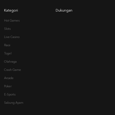
Kategori
Dukungan
Hot Games
Slots
Live Casino
Race
Togel
Olahraga
Crash Game
Arcade
Poker
E-Sports
Sabung Ayam