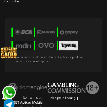
Komunitas
* Selama bank maintenance dan bank offline deposit dan
penarikan tidak dapat diproses
©2026 PESTABET. Hak cipta dilindungi | 18+
PESTABET Aplikasi Mobile