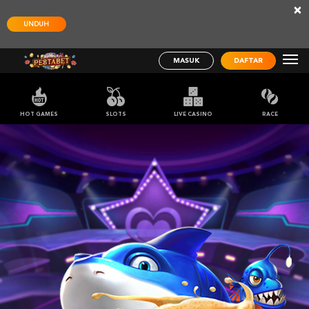
×
UNDUH
MASUK
DAFTAR
HOT GAMES
SLOTS
LIVE CASINO
RACE