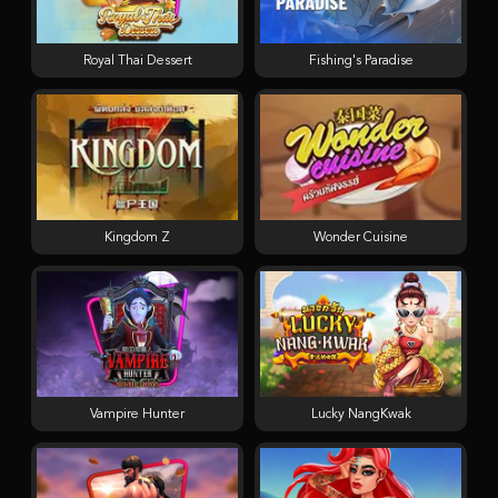
Royal Thai Dessert
Fishing's Paradise
Kingdom Z
Wonder Cuisine
Vampire Hunter
Lucky NangKwak