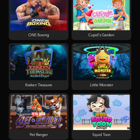
ONE Boxing
Cupid's Garden
Kraken Treasure
Little Monster
Pet Ranger
Squid Toon