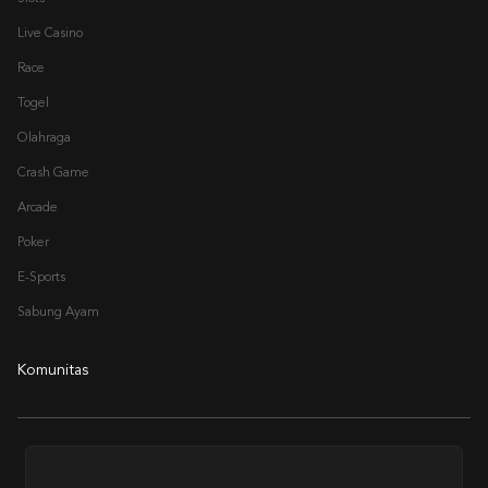
Live Casino
Race
Togel
Olahraga
Crash Game
Arcade
Poker
E-Sports
Sabung Ayam
Komunitas