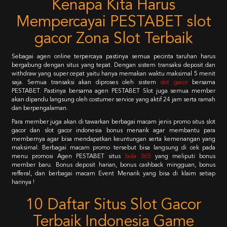
Kenapa Kita Harus
Mempercayai PESTABET slot
gacor Zona Slot Terbaik
Sebagai agen online terpercaya pastinya semua pecinta taruhan harus
bergabung dengan situs yang tepat. Dengan sistem transaksi deposit dan
withdraw yang super cepat yaitu hanya memakan waktu maksimal 5 menit
saja. Semua transaksi akan diproses oleh sistem
slot gacor
bersama
PESTABET. Pastinya bersama agen PESTABET Slot juga semua member
akan dipandu langsung oleh costumer service yang aktif 24 jam serta ramah
dan berpengalaman.
Para member juga akan di tawarkan berbagai macam jenis promo situs slot
gacor dan slot gacor indonesia bonus menarik agar membantu para
membernya agar bisa mendapatkan keuntungan serta kemenangan yang
maksimal. Berbagai macam promo tersebut bisa langsung di cek pada
menu promosi Agen PESTABET situs
bola 365
yang meliputi bonus
member baru. Bonus deposit harian, bonus cashback mingguan, bonus
refferal, dan berbagai macam Event Menarik yang bisa di klaim setiap
harinya !
10 Daftar Situs Slot Gacor
Terbaik Indonesia Game