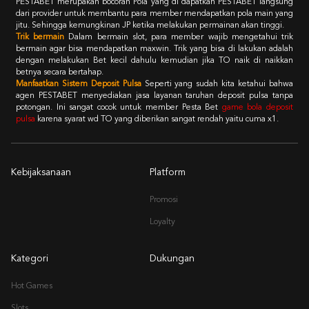
PESTABET merupakan bocoran Pola yang di dapatkan PESTABET langsung
dari provider untuk membantu para member mendapatkan pola main yang
jitu. Sehingga kemungkinan JP ketika melakukan permainan akan tinggi.
Trik bermain
Dalam bermain slot, para member wajib mengetahui trik
bermain agar bisa mendapatkan maxwin. Trik yang bisa di lakukan adalah
dengan melakukan Bet kecil dahulu kemudian jika TO naik di naikkan
betnya secara bertahap.
Manfaatkan Sistem Deposit Pulsa
Seperti yang sudah kita ketahui bahwa
agen PESTABET menyediakan jasa layanan taruhan deposit pulsa tanpa
potongan. Ini sangat cocok untuk member Pesta Bet
game bola deposit
pulsa
karena syarat wd TO yang diberikan sangat rendah yaitu cuma x1.
Kebijaksanaan
Platform
Promosi
Loyalty
Kategori
Dukungan
Hot Games
Slots