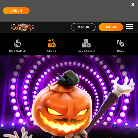
×
UNDUH
MASUK
DAFTAR
HOT GAMES
SLOTS
LIVE CASINO
RACE