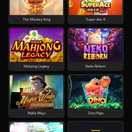
The Monkey King
Super Ace X
Mahjong Legacy
Neko Reborn
Mafia Ways
Dino Pops