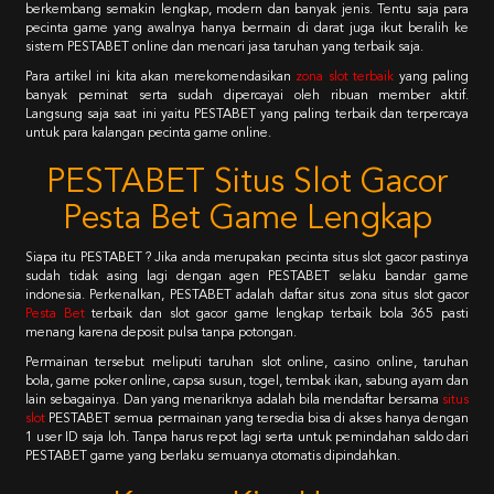
berkembang semakin lengkap, modern dan banyak jenis. Tentu saja para
pecinta game yang awalnya hanya bermain di darat juga ikut beralih ke
sistem PESTABET online dan mencari jasa taruhan yang terbaik saja.
Para artikel ini kita akan merekomendasikan
zona slot terbaik
yang paling
banyak peminat serta sudah dipercayai oleh ribuan member aktif.
Langsung saja saat ini yaitu PESTABET yang paling terbaik dan terpercaya
untuk para kalangan pecinta game online.
PESTABET Situs Slot Gacor
Pesta Bet Game Lengkap
Siapa itu PESTABET ? Jika anda merupakan pecinta situs slot gacor pastinya
sudah tidak asing lagi dengan agen PESTABET selaku bandar game
indonesia. Perkenalkan, PESTABET adalah daftar situs zona situs slot gacor
Pesta Bet
terbaik dan slot gacor game lengkap terbaik bola 365 pasti
menang karena deposit pulsa tanpa potongan.
Permainan tersebut meliputi taruhan slot online, casino online, taruhan
bola, game poker online, capsa susun, togel, tembak ikan, sabung ayam dan
lain sebagainya. Dan yang menariknya adalah bila mendaftar bersama
situs
slot
PESTABET semua permainan yang tersedia bisa di akses hanya dengan
1 user ID saja loh. Tanpa harus repot lagi serta untuk pemindahan saldo dari
PESTABET game yang berlaku semuanya otomatis dipindahkan.