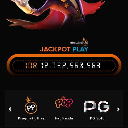
JACKPOT
PLAY
IDR
12,732,560,563
Pragmatic Play
Fat Panda
PG Soft
Slot