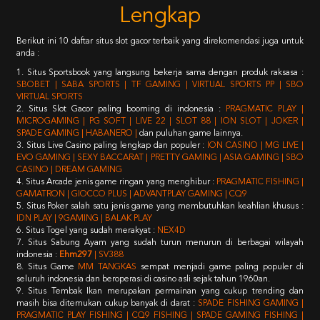
Lengkap
Berikut ini 10 daftar situs slot gacor terbaik yang direkomendasi juga untuk
anda :
1. Situs Sportsbook yang langsung bekerja sama dengan produk raksasa :
SBOBET | SABA SPORTS | TF GAMING | VIRTUAL SPORTS PP | SBO
VIRTUAL SPORTS
2. Situs Slot Gacor paling booming di indonesia :
PRAGMATIC PLAY |
MICROGAMING | PG SOFT | LIVE 22 | SLOT 88 | ION SLOT | JOKER |
SPADE GAMING | HABANERO |
dan puluhan game lainnya.
3. Situs Live Casino paling lengkap dan populer :
ION CASINO | MG LIVE |
EVO GAMING | SEXY BACCARAT | PRETTY GAMING | ASIA GAMING | SBO
CASINO | DREAM GAMING
4. Situs Arcade jenis game ringan yang menghibur :
PRAGMATIC FISHING |
GAMATRON | GIOCCO PLUS | ADVANTPLAY GAMING | CQ9
5. Situs Poker salah satu jenis game yang membutuhkan keahlian khusus :
IDN PLAY | 9GAMING | BALAK PLAY
6. Situs Togel yang sudah merakyat :
NEX4D
7. Situs Sabung Ayam yang sudah turun menurun di berbagai wilayah
indonesia :
Ehm297
| SV388
8. Situs Game
MM TANGKAS
sempat menjadi game paling populer di
seluruh indonesia dan beroperasi di casino asli sejak tahun 1960an.
9. Situs Tembak Ikan merupakan permainan yang cukup trending dan
masih bisa ditemukan cukup banyak di darat :
SPADE FISHING GAMING |
PRAGMATIC PLAY FISHING | CQ9 FISHING | SPADE GAMING FISHING |